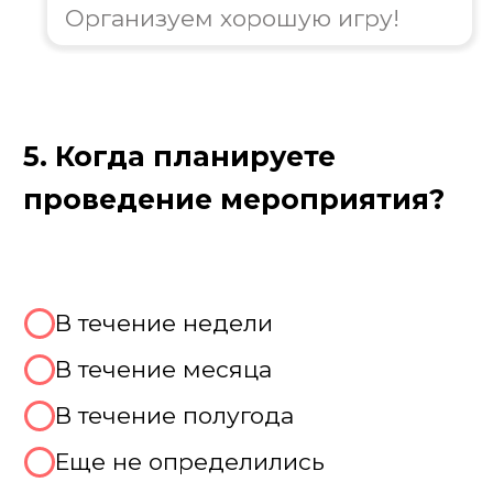
Цель игры Брейн-ринг
Включите логику, вспомните всё и
нажмите на кнопку первым!
Цель «Брейн Ринга» —
продемонстрировать мощь вашей
команды в самой зрелищной
интеллектуальной битве. Отвечайте на
каверзные вопросы из разных областей
знаний: от истории и науки до искусства
и поп-культуры. Ваша задача — не
просто знать ответ, но и опередить
соперников, нажав на сигнальную
кнопку раньше них