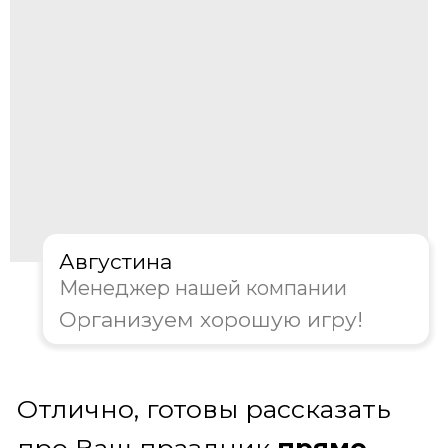
Наш ведущий – это шоумен и мозговой
штурм в одном лице:
создает атмосферу интеллектуального
соперничества;
артистично и ясно зачитывает
вопросы, интригуя и держа команды в
тонусе;
объективно судит спорные моменты и
следит за соблюдением правил;
вовлекает всех участников, делая игру
динамичной и по-настоящему
захватывающей
Получить консультацию