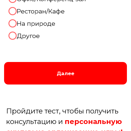
Отлично, готовы рассказать
про Ваш праздник
прямо
сейчас!
Мы перезвоним Вам по контактному
телефону в удобное для вас время,
которое вы укажете ниже:
В течение 15 минут
В течение часа
После 18.00
Завтра до 12.00
+7