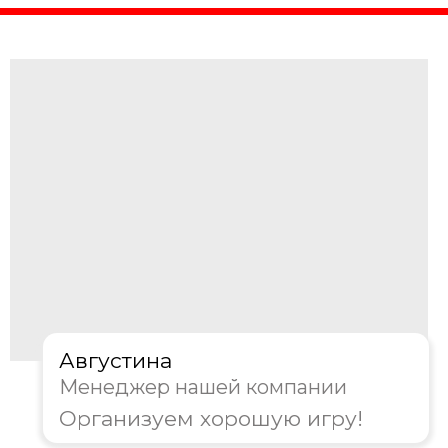
Августина
Менеджер нашей компании
Организуем хорошую игру!
4. Где будет проходить
мероприятие?
Офис/Конференц-зал
Ресторан/Кафе
На природе
Другое
Далее