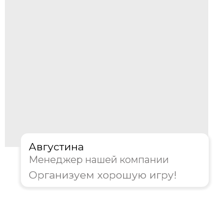
Корпоратив
День рождения
Тимбилдинг
Другое
Далее
Пройдите тест, чтобы получить
консультацию и
персональную
скидку на организацию игры!