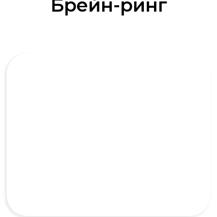
Брейн-ринг
Корпоратив
Корпоратив, который сплачивает! Игра
Брейн- Ринг — это нетворкинг в действии:
сотрудники объединяются в команды,
развивают коммуникацию, совместное
принятие решений, лидерство. Здоровая
конкуренция вместо привычных
формальностей