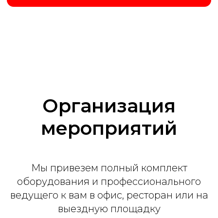
Заказать
Организация
Премиум
мероприятий
от 70 000 ₽
Мы привезем полный комплект
2 часа программы
оборудования и профессионального
Интерактивные кнопки
ведущего к вам в офис, ресторан или на
Поздравление лучших игроков
выездную площадку
Ведущий