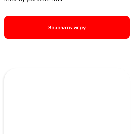
Тимбилдинг
Тимбилдинг для ума «Брейн Ринг» — это
мощный инструмент для построения
команды. В отличие от спортивных
активностей, он: подходит для всех вне
зависимости от физической подготовки