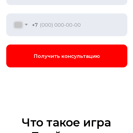
следя за комфортной рассадкой, чтобы у
команды была своя зона для
обсуждения, а также освещением и
акустикой, которые помогают
сконцентрироваться.
Мы продуваем каждую мелочь, чтобы
ваше погружение в игру было
стопроцентным
Забронировать игру
Что такое игра