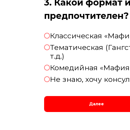
3. Какой формат 
предпочтителен?
Классическая «Мафи
Тематическая (Гангс
т.д.)
Комедийная «Мафия
Не знаю, хочу консу
Далее