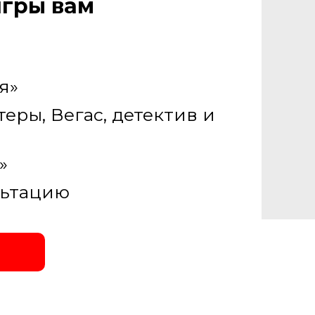
игры вам
я»
теры, Вегас, детектив и
»
льтацию