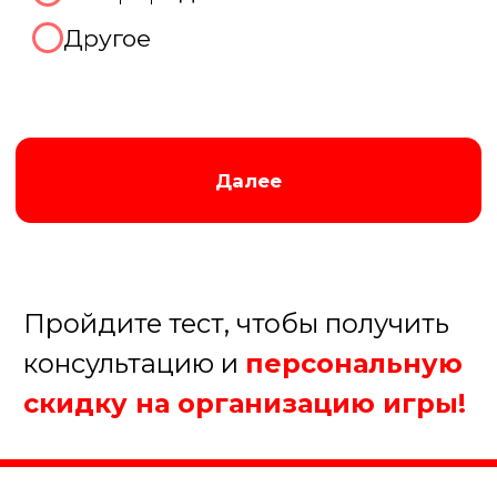
про Ваш праздник
прямо
сейчас!
Мы перезвоним Вам по контактному
телефону в удобное для вас время,
которое вы укажете ниже:
В течение 15 минут
В течение часа
После 18.00
Завтра до 12.00
+7