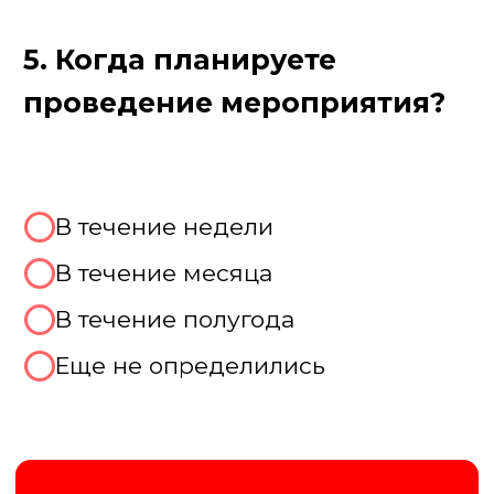
Цель игры Угадай
мелодию
Это не просто викторина, а мощный
инструмент для сплочения ваших гостей!
Создаем незабываемую атмосферу шоу
и здорового соперничества. Игроки,
объединившись в команды, учатся
слышать друг друга, действовать сообща
и мгновенно принимать решения. Игра
идеально снимает напряжение,
раскрывает скрытые таланты и дарит
заряд положительных эмоций, создает
незабываемую атмосферу радости,
живого общения и общего веселья. Это
универсальный ключ к успеху любого
праздника!