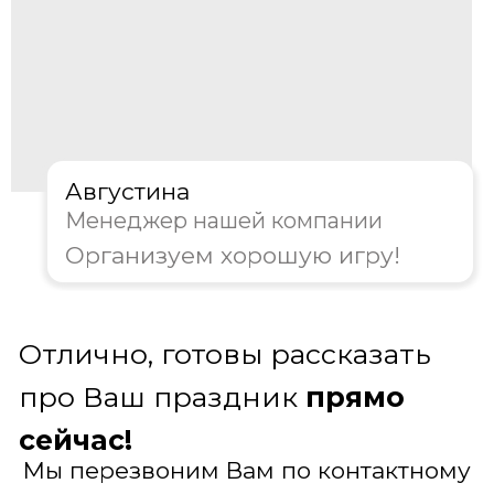
Ведущий игры Угадай
мелодию
Успех праздника зависит от того, кто его
ведет! Наш ведущий — это
профессиональный шоумен и
виртуозный музыкант. Он не просто
включает песни, а создает настоящее
телешоу с юмором, энергией и
динамикой. Его задача — вовлечь
абсолютно всех, от генерального
директора до стажера, обеспечив
равный азарт и море смеха для каждого
гостя
Получить консультацию