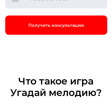
Ресторан или банкетный зал:
Органично впишем игру в программу
банкета.
Загородный клуб или лофт: Подберем
и оформим площадку под ключ для
особого события.
Мы привозим необходимое
оборудование для комфортной игры в
любом месте
Забронировать игру
Что такое игра
Угадай мелодию?