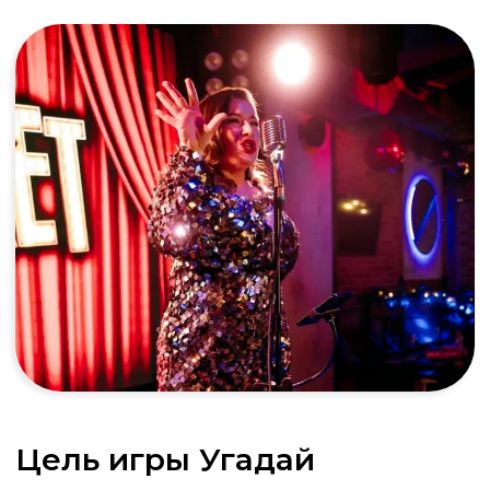
Корпоратив
Организуем музыкальный баттл с учетом
корпоративной культуры. В неформальной
обстановке сотрудники проявляют скрытые
таланты и лидерские качества, а любимые
хиты помогают зарядиться позитивом