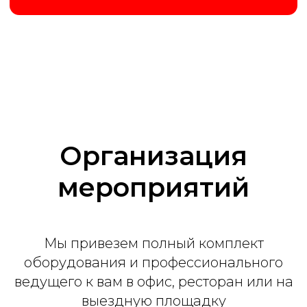
Ведущий
До 30 человек
Заказать
Организация
мероприятий
Премиум
от 70 000 ₽
Мы привезем полный комплект
оборудования и профессионального
ведущего к вам в офис, ресторан или на
2 часа программы
выездную площадку
Интерактивные кнопки