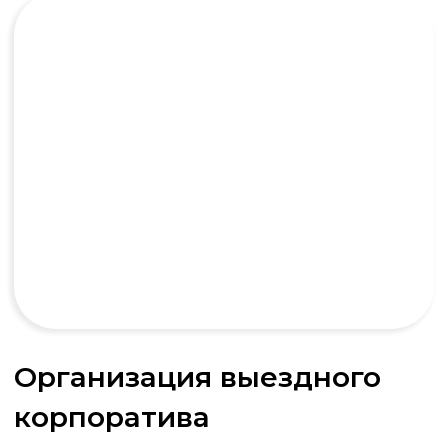
Мафия
Психологическая игра «Мафия»
идеально подходит для тимбилдинга,
развивая навыки коммуникации, логику
и умение работать в команде
Подробнее об игре