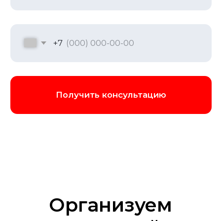
Программа выездного
корпоратива
Активный формат: командные квесты
на местности, спортивные турниры и
вечерние активности;
Роскошный отдых: гастрономические
мастер-классы, дегустации и сомелье-
шоу, тематические и
интеллектуальные вечеринки;
Смешанный формат: бизнес-игры и
тренинги, квизы и интеллектуальные
битвы
Организуем
Найти идею для корпоратива