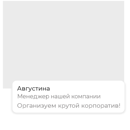
Корпоратив
День рождения
Тимбилдинг
Другое
Далее
Пройдите тест, чтобы получить
персональную скидку на
организацию корпоратива!