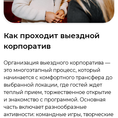
вашей команды:
Тимбилдинг в офисе: минимум отрыва
от работы, максимум пользы и
энергии
Тимбилдинг на природе: свежий
воздух, сочетание активностей, отдыха
и общей цели, которая объединяет
лучше любых слов
Тимбилдинг в ресторане или лофте:
совмещаем интерактивную
программу с банкетом
Онлайн-тимбилдинг: современное
решение для сплочения удаленных и
гибридных команд, поддерживающее
корпоративный дух и вовлеченность
коллег
Забронировать корпоратив