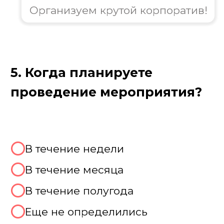
Как проходит выездной
корпоратив
Организация выездного корпоратива —
это многоэтапный процесс, который
начинается с комфортного трансфера до
выбранной локации, где гостей ждет
теплый прием, торжественное открытие
и знакомство с программой. Основная
часть включает разнообразные
активности: командные игры, творческие