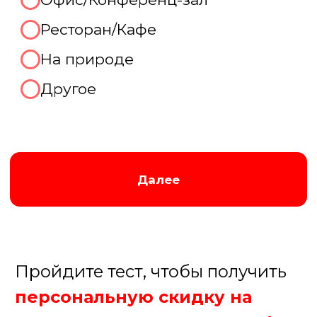
Отлично, готовы рассказать
про Ваш праздник
прямо
сейчас!
Мы перезвоним Вам по контактному
телефону в удобное для вас время,
которое вы укажете ниже:
В течение 15 минут
В течение часа
После 18.00
Завтра до 12.00
+7