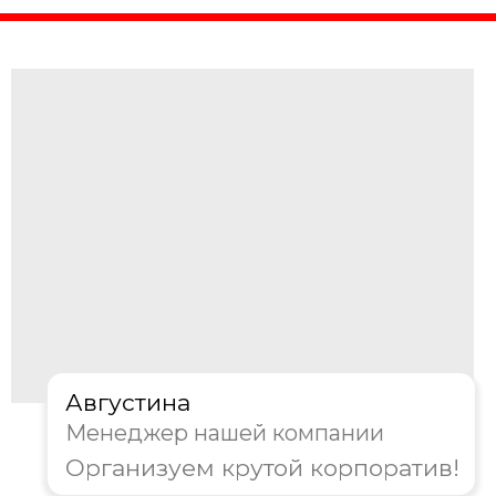
Августина
Менеджер нашей компании
Организуем крутой корпоратив!
4. Где будет проходить
мероприятие?
Офис/Конференц-зал
Ресторан/Кафе
На природе
Другое
Далее