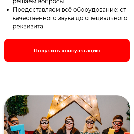
Истинный сомелье
Лотерея вкусов. Угадайте сорт винограда
в слепой дегустации, где главный
джекпот — распознать самый
утонченный букет и вкус
Подробнее об игре