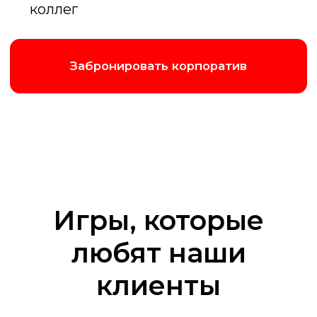
Клуб знатоков
Аналог игры «Что? Где? Когда?» Команда
знатоков против телезрителей:
интеллект, логика и командный дух
решают всё
Подробнее об игре
Игры, которые
любят наши
клиенты