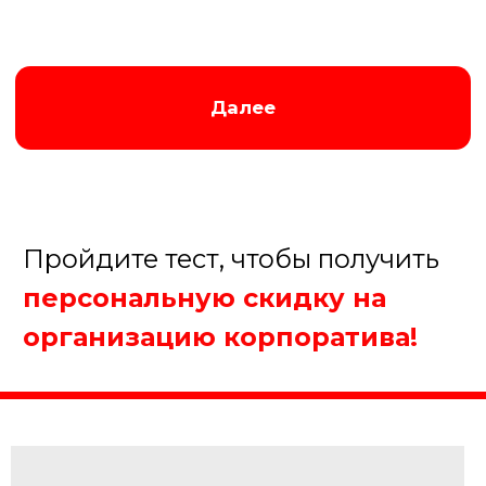
мастер-классы, интеллектуальные
баттлы, в зависимости от выбранного
формата. Кульминацией становится
вечерняя программа с банкетом,
развлечениями и танцами. Завершается
мероприятие подведением итогов и
вручением памятных подарков
Заказать корпоратив