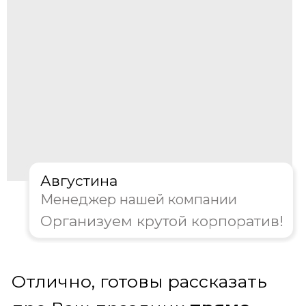
Организация выездного
корпоратива
Мы берем на себя все этапы
организации:
Погружаемся в задачи: изучаем цели
мероприятия, бюджет и особенности
коллектива
Создаем уникальный сценарий. Наша
библиотека включает десятки
проверенных активностей — от
популярных игр до эксклюзивных
форматов
Обеспечиваем безупречный сервис.
На сцене — наши харизматичные