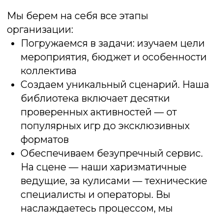
Покер
Перенесем Вас в настоящий Лас-Вегас!
За нашими столами кипят страсти, где
только холодный расчет и воля к победе
приводят к триумфу
Подробнее об игре