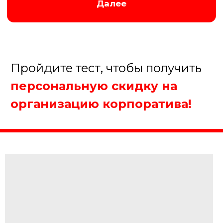
Организуем крутой корпоратив!
5.
Когда планируете
проведение мероприятия?
В течение недели
В течение месяца
В течение полугода
Еще не определились
Далее