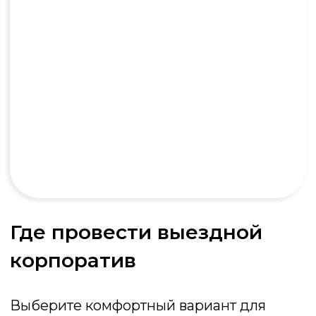
Брейн-ринг
Интеллектуальный поединок на
скорость: кто первым нажмёт кнопку и
даст верный ответ, тот и заберёт победу
Подробнее об игре