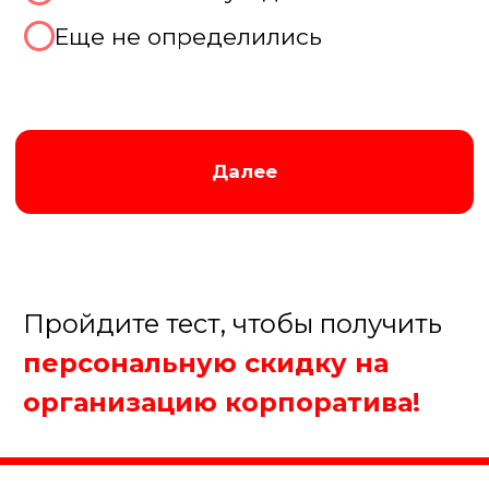
логика и креативность.
Прохождение интеллектуальных
испытаний сообща учит сотрудников
эффективной коммуникации,
распределению обязанностей и
совместному достижению целей. В
процессе игры формируется
психологическая безопасность, где
каждый голос имеет значение, а общий
успех становится важнее личных
амбиций
Заказать корпоратив