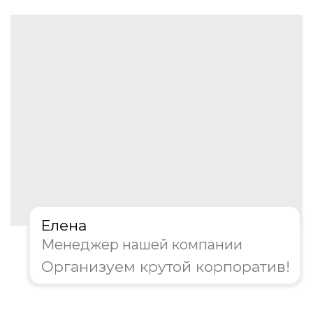
Организация корпоратива
на 8 марта
Мы берем на себя все этапы
организации:
Погружаемся в задачи: изучаем цели
мероприятия, бюджет и особенности
коллектива
Создаем уникальный сценарий. Наша
библиотека включает десятки
проверенных активностей — от
популярных игр до эксклюзивных