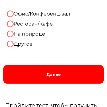
Организуем крутой корпоратив!
Отлично, готовы рассказать
про Ваш праздник
прямо
сейчас!
Мы перезвоним Вам по контактному
телефону в удобное для вас время,
которое вы укажете ниже:
В течение 15 минут
В течение часа
После 18.00
Завтра до 12.00