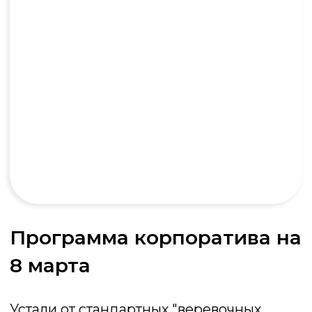
Брейн-ринг
Интеллектуальный поединок на
скорость: кто первым нажмёт кнопку и
даст верный ответ, тот и заберёт победу
Подробнее об игре