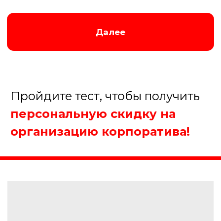
Елена
Менеджер нашей компании
Организуем крутой корпоратив!
5.
Когда планируете
проведение мероприятия?
В течение недели
В течение месяца
В течение полугода
Еще не определились
Далее