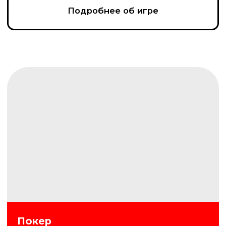
Где логика
Игра, в которой команды угадывают
интересные и веселые задания, а
побеждает тот, кто умеет замечать
детали и находить неожиданные связи