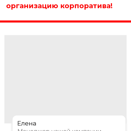
Елена
Менеджер нашей компании
Организуем крутой корпоратив!
4. Где будет проходить
мероприятие?
Офис/Конференц-зал
Ресторан/Кафе
На природе
Другое