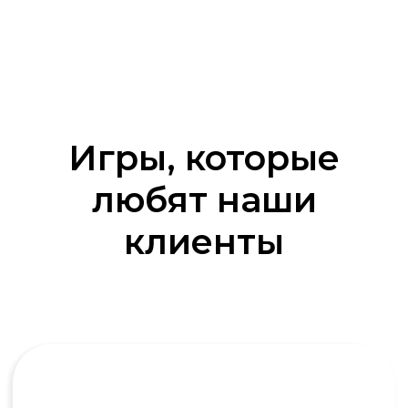
Игры, которые
любят наши
Клуб знатоков
клиенты
Аналог игры «Что? Где? Когда?» Команда
знатоков против телезрителей:
интеллект, логика и командный дух
решают всё
Подробнее об игре