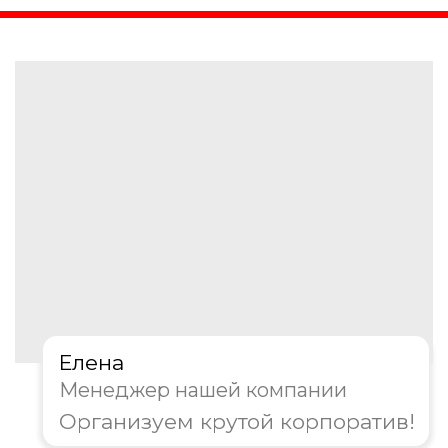
планируйте?
Корпоратив
День рождения
Тимбилдинг
Другое
Далее
Пройдите тест, чтобы получить
персональную скидку на
организацию корпоратива!