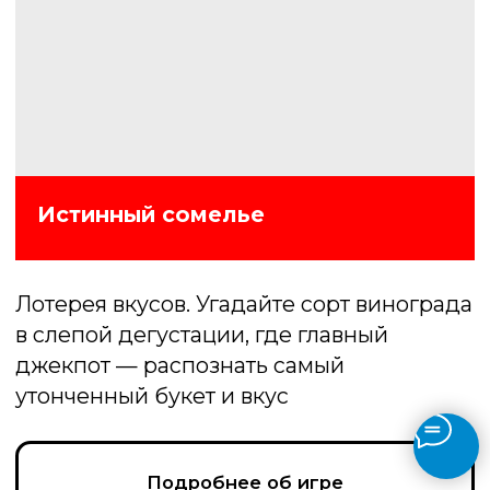
Подробнее об игре
Музлото
В игре участники слушают отрывки
песен и угадывают их. Выигрывает тот,
который верно определит наибольшее
число композиций