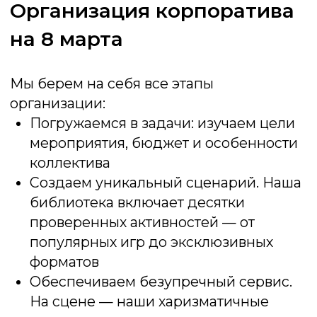
Угадай мелодию
Готовы к музыкальному вызову? Всего
мгновение , чтобы назвать звучащий
трек. Проявите скорость и узнайте, чья
память полна саундтреков
Подробнее об игре