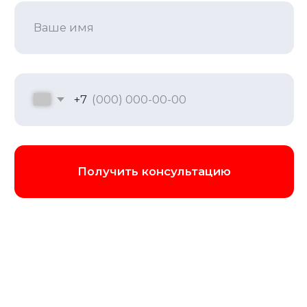
Программа корпоратива на
8 марта
Устали от стандартных "веревочных
курсов”? Наша программа — это гибрид
веселья и мозгового штурма. Ваша
команда будет решать кейсы,
участвовать в импровизационных баттлах
и дегустациях, где ключ к успеху — не
сила, а стратегия, креативность и общая
база знаний. Это лучший способ узнать
сильные стороны коллег, научиться
слышать друг друга и находить