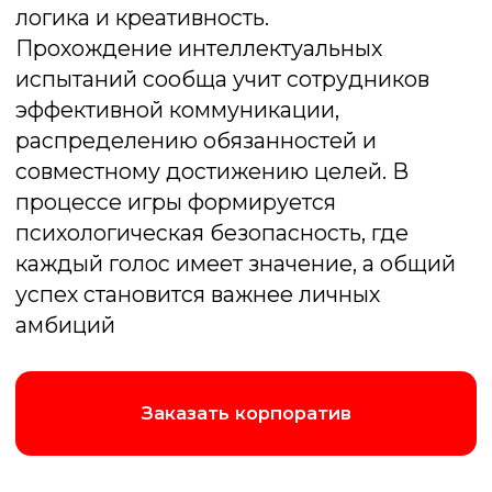
Покер
Перенесем Вас в настоящий Лас-Вегас!
За нашими столами кипят страсти, где
только холодный расчет и воля к победе
приводят к триумфу
Подробнее об игре