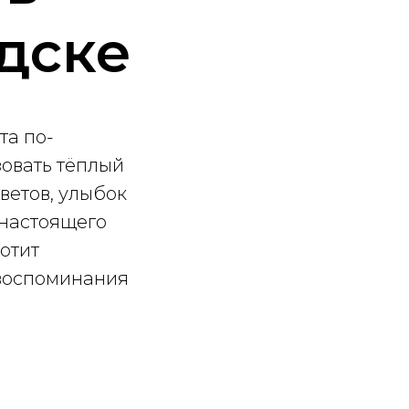
дске
та по-
овать тёплый
ветов, улыбок
 настоящего
отит
 воспоминания