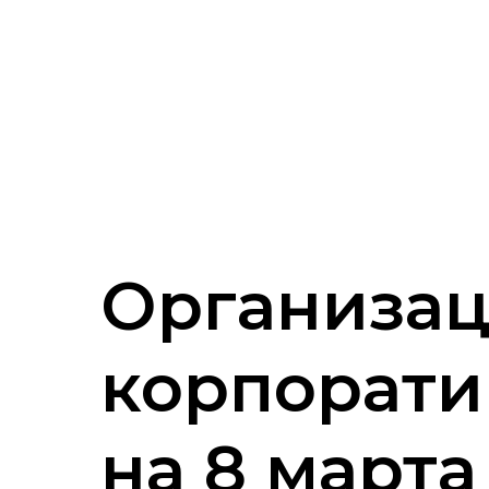
Организа
корпорати
на 8 марта