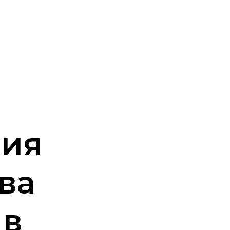
ция
ва
 в