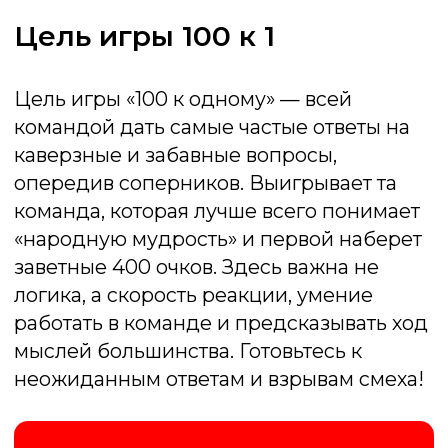
День рождения
Праздник, где гости — не просто зрители, а
звезды шоу! «100 к одному» на Дне Рождения
— это всегда весело: гости разных возрастов
и интересов легко включаются в игру. А
виновнику торжества гарантированы море
внимания
Тимбилдинг