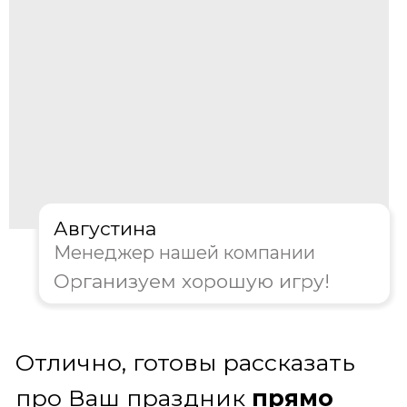
харизматичного ведущего. Он не просто
задает вопросы, а создает неповторимую
атмосферу телевизионного шоу прямо в
вашем зале. Ведущий объяснит правила,
будет управлять ходом битвы,
подбадривать команды и поддерживать
накал страстей. С ним ваш праздник
станет по-настоящему гладким,
динамичным и незабываемым
Получить консультацию