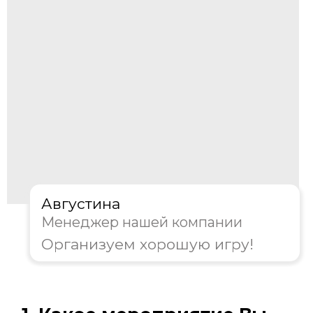
Корпоратив
День рождения
Тимбилдинг
Другое
Далее
Пройдите тест, чтобы получить
консультацию и
персональную
скидку на организацию игры!