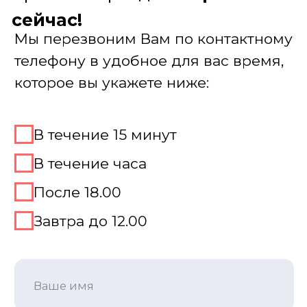
Место для игры 100 к 1
Мы привезем игру «100 к одному» куда
угодно! Для проведения нужна лишь
просторная площадка, где комфортно
разместятся все участники.
Офис: превратим конференц-зал в
студию для шоу;
Ресторан или лофт: уютная атмосфера
для неформального общения;
Выезд на природу: мы обеспечим
звук и оборудование даже на
открытом воздухе.
Адаптируемся под ваше пространство,