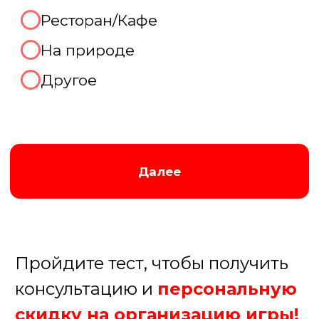
Отлично, готовы рассказать
про Ваш праздник
прямо
сейчас!
Мы перезвоним Вам по контактному
телефону в удобное для вас время,
которое вы укажете ниже:
В течение 15 минут
В течение часа
После 18.00
Завтра до 12.00
+7