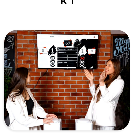
к 1
Корпоратив
Игра объединяет отделы и помогает увидеть
в коллегах находчивых игроков. Это общие
цели и взрыв положительных эмоций,
которые сплачивают коллектив лучше любых
тренингов. Подарите команде яркий повод
для гордости и общие воспоминания!