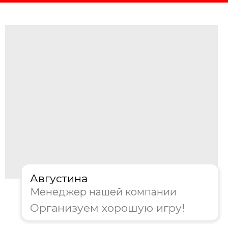
Августина
Менеджер нашей компании
Организуем хорошую игру!
4. Где будет проходить
мероприятие?
Офис/Конференц-зал
Ресторан/Кафе
На природе
Другое
Далее