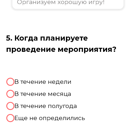
Цель игры 100 к 1
Цель игры «100 к одному» — всей
командой дать самые частые ответы на
каверзные и забавные вопросы,
опередив соперников. Выигрывает та
команда, которая лучше всего понимает
«народную мудрость» и первой наберет
заветные 400 очков. Здесь важна не
логика, а скорость реакции, умение
работать в команде и предсказывать ход
мыслей большинства. Готовьтесь к
неожиданным ответам и взрывам смеха!