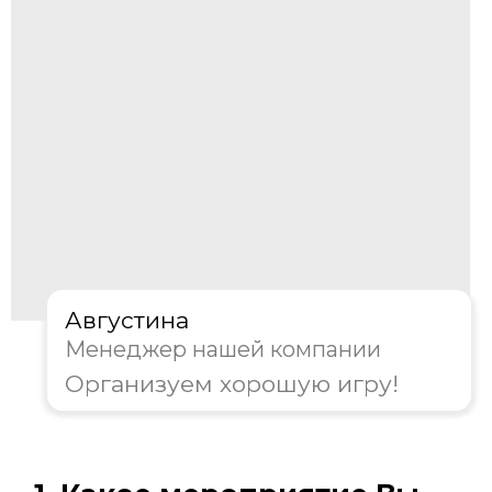
Корпоратив
День рождения
Тимбилдинг
Другое
Далее
Пройдите тест, чтобы получить
консультацию и
персональную
скидку на организацию игры!