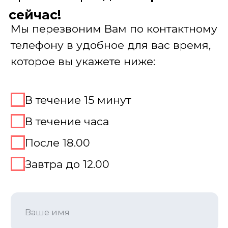
Место для игры 100 к 1
Мы привезем игру «100 к одному» куда
угодно! Для проведения нужна лишь
просторная площадка, где комфортно
разместятся все участники.
Офис: превратим конференц-зал в
студию для шоу;
Ресторан или лофт: уютная атмосфера
для неформального общения;
Выезд на природу: мы обеспечим
звук и оборудование даже на
открытом воздухе.
Адаптируемся под ваше пространство,