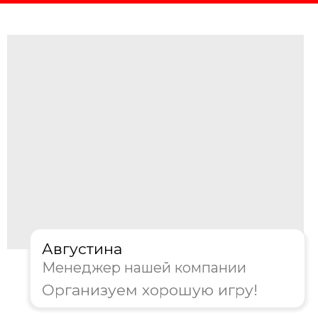
Августина
Менеджер нашей компании
Организуем хорошую игру!
4. Где будет проходить
мероприятие?
Офис/Конференц-зал
Ресторан/Кафе
На природе
Другое
Далее