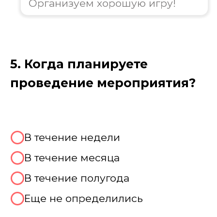
Цель игры 100 к 1
Цель игры «100 к одному» — всей
командой дать самые частые ответы на
каверзные и забавные вопросы,
опередив соперников. Выигрывает та
команда, которая лучше всего понимает
«народную мудрость» и первой наберет
заветные 400 очков. Здесь важна не
логика, а скорость реакции, умение
работать в команде и предсказывать ход
мыслей большинства. Готовьтесь к
неожиданным ответам и взрывам смеха!