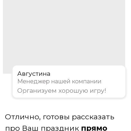
харизматичного ведущего. Он не просто
задает вопросы, а создает неповторимую
атмосферу телевизионного шоу прямо в
вашем зале. Ведущий объяснит правила,
будет управлять ходом битвы,
подбадривать команды и поддерживать
накал страстей. С ним ваш праздник
станет по-настоящему гладким,
динамичным и незабываемым
Получить консультацию