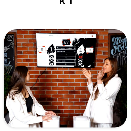
к 1
Корпоратив
Игра объединяет отделы и помогает увидеть
в коллегах находчивых игроков. Это общие
цели и взрыв положительных эмоций,
которые сплачивают коллектив лучше любых
тренингов. Подарите команде яркий повод
для гордости и общие воспоминания!