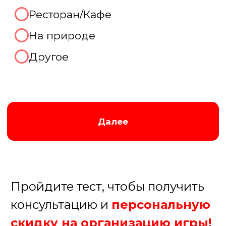
Отлично, готовы рассказать
про Ваш праздник
прямо
сейчас!
Мы перезвоним Вам по контактному
телефону в удобное для вас время,
которое вы укажете ниже:
В течение 15 минут
В течение часа
После 18.00
Завтра до 12.00
+7