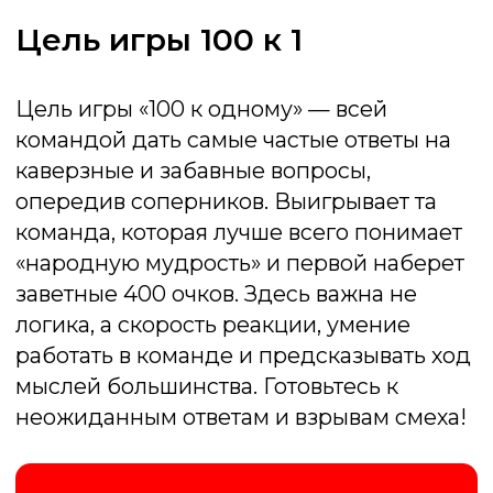
День рождения
Праздник, где гости — не просто зрители, а
звезды шоу! «100 к одному» на Дне Рождения
— это всегда весело: гости разных возрастов
и интересов легко включаются в игру. А
виновнику торжества гарантированы море
внимания
Тимбилдинг