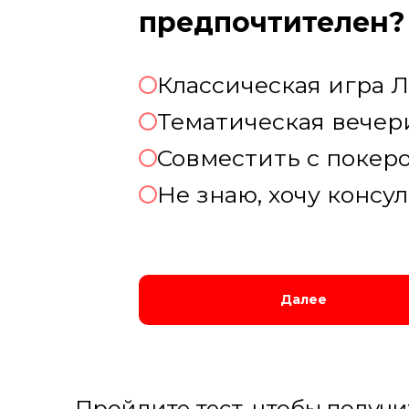
предпочтителен?
Классическая игра Л
Тематическая вечер
Совместить с покеро
Не знаю, хочу консу
Далее
Пройдите тест, чтобы получ