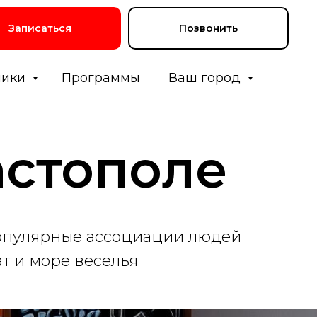
Записаться
Позвонить
ники
Программы
Ваш город
астополе
популярные ассоциации людей
т и море веселья