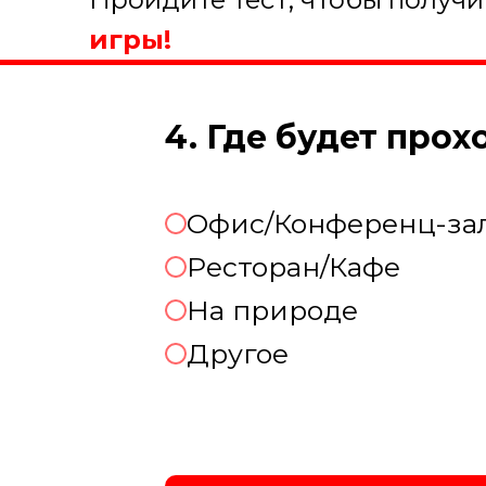
игры!
4. Где будет про
Офис/Конференц-за
Ресторан/Кафе
На природе
Другое