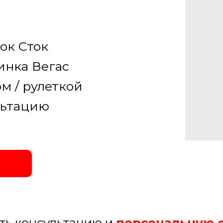
ок Сток
инка Вегас
м / рулеткой
льтацию
ить консультацию и
персональную 