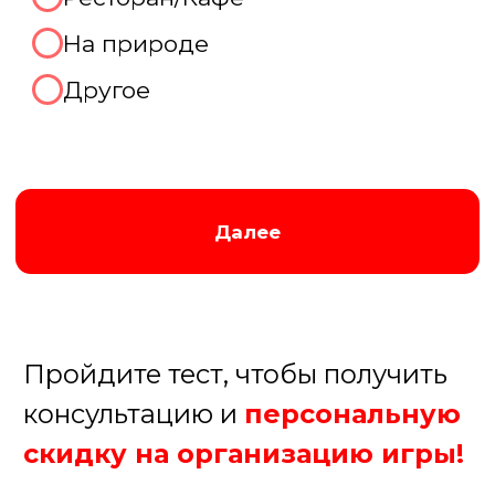
Отлично, готовы рассказать
про Ваш праздник
прямо
сейчас!
Мы перезвоним Вам по контактному
телефону в удобное для вас время,
которое вы укажете ниже:
В течение 15 минут
В течение часа
После 18.00
Завтра до 12.00
+7