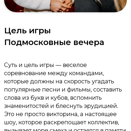
День рождения
Игра станет яркой кульминацией программы,
соберет всех гостей вокруг одного стола и не
даст никому заскучать. Забудьте про скучные
посиделки! Игра гарантирует постоянный
поток смеха и позитивных эмоций