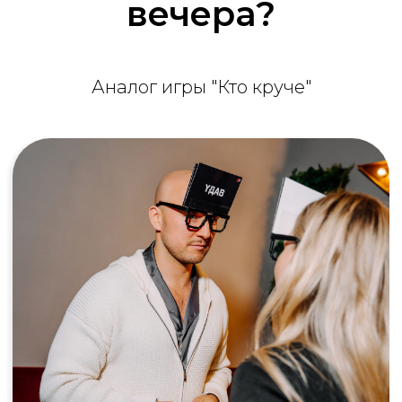
вечера?
Аналог игры "Кто круче"
Корпоратив
Это не только про официальные речи и
фуршеты. Игра моментально стирает
барьеры между отделами и должностями.
Безумные аргументы, остроумные шутки и
общий смех — вот из чего складываются
настоящие корпоративные легенды