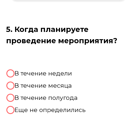
Цель игры
Подмосковные вечера
Суть и цель игры — веселое
соревнование между командами,
которые должны на скорость угадать
популярные песни и фильмы, составить
слова из букв и кубов, вспомнить
знаменитостей и блеснуть эрудицией.
Это не просто викторина, а настоящее
шоу, которое раскрепощает коллектив,
вызывает море смеха и остается в памяти