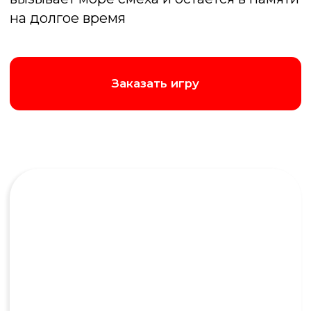
Тимбилдинг
Команда, которая играет вместе, остается
вместе!
Это не просто развлечение, это мощный
инструмент для тимбилдинга в игровой
форме. Игрокам приходится быстро
придумывать нестандартные аргументы, что
отлично тренирует гибкость мышления