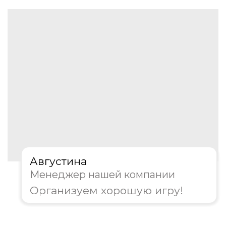
Августина
Менеджер нашей компании
Организуем хорошую игру!
4. Где будет проходить
мероприятие?
Офис/Конференц-зал
Ресторан/Кафе
На природе
Другое
Далее