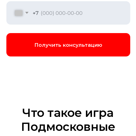
Место для игры мы организуем где
угодно: в вашем офисе, в уютном
ресторане, на природе или на
специально подобранной нами
площадке. Мы привезем с собой всю
необходимую аппаратуру: качественный
звук, разное оборудование для полного
погружения в мир игры
Забронировать игру
Что такое игра
Подмосковные