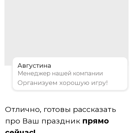
Ведущий игры
Подмосковные вечера
Наш ведущий – это шоумен и мозговой
штурм в одном лице:
создает атмосферу интеллектуального
соперничества;
артистично и ясно зачитывает
вопросы, интригуя и держа команды в
тонусе;
вовлекает всех участников, делая игру
динамичной и по-настоящему
захватывающей
Получить консультацию