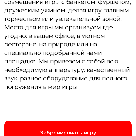
Интерактивные кнопки
Ведущий
До 7 раундов
До 10 человек
Заказать
Комфорт
от 70 000 ₽