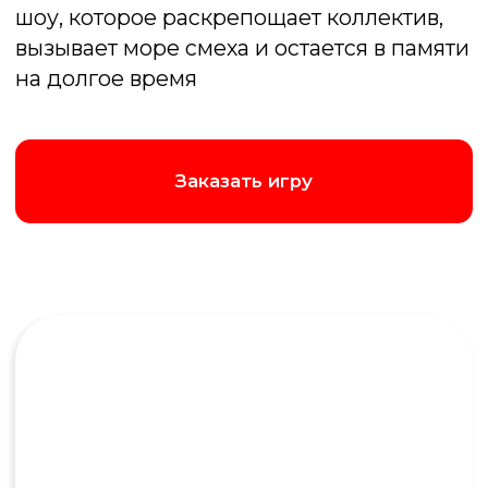
Тимбилдинг
Команда, которая играет вместе, остается
вместе!
Это не просто развлечение, это мощный
инструмент для тимбилдинга в игровой
форме. Игрокам приходится быстро
придумывать нестандартные аргументы, что
отлично тренирует гибкость мышления