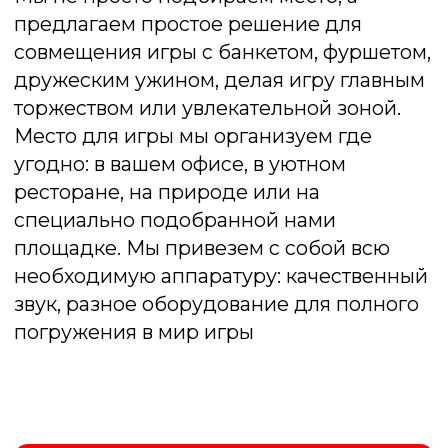
2 часа программы
Интерактивные кнопки
Ведущий
До 7 раундов
До 10 человек
Заказать
Комфорт