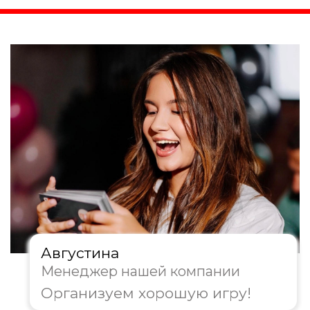
Августина
Менеджер нашей компании
Организуем хорошую игру!
4. Где будет проходить
мероприятие?
Офис/Конференц-зал
Ресторан/Кафе
На природе
Другое
Далее