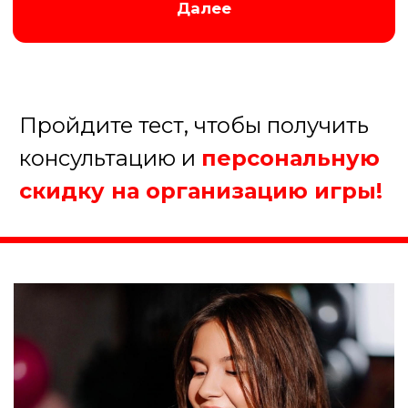
Организуем хорошую игру!
5.
Когда планируете
проведение мероприятия?
В течение недели
В течение месяца
В течение полугода
Еще не определились
Далее