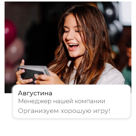
Корпоратив
День рождения
Тимбилдинг
Другое
Далее
Пройдите тест, чтобы получить
консультацию и
персональную
скидку на организацию игры!