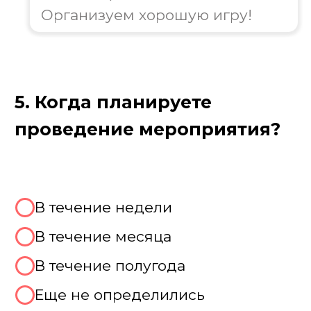
Цель игры
Подмосковные вечера
Суть и цель игры — веселое
соревнование между командами,
которые должны на скорость угадать
популярные песни и фильмы, составить
слова из букв и кубов, вспомнить
знаменитостей и блеснуть эрудицией.
Это не просто викторина, а настоящее