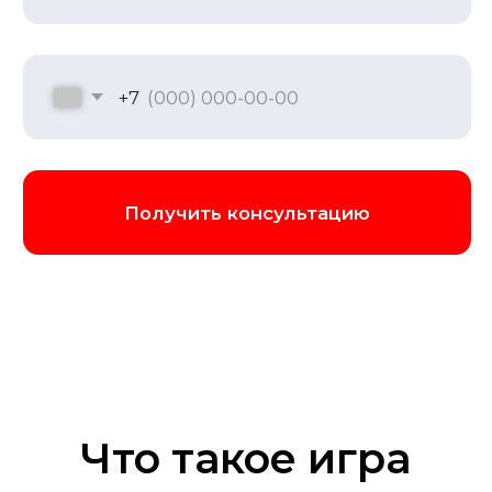
торжеством или увлекательной зоной.
Место для игры мы организуем где
угодно: в вашем офисе, в уютном
ресторане, на природе или на
специально подобранной нами
площадке. Мы привезем с собой всю
необходимую аппаратуру: качественный
звук, разное оборудование для полного
погружения в мир игры
Забронировать игру
Что такое игра