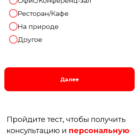
Отлично, готовы рассказать
про Ваш праздник
прямо
сейчас!
Мы перезвоним Вам по контактному
телефону в удобное для вас время,
которое вы укажете ниже:
В течение 15 минут
В течение часа
После 18.00
Завтра до 12.00
+7