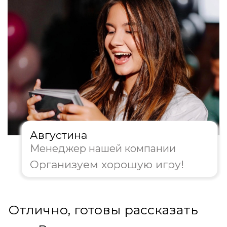
Ведущий игры
Подмосковные вечера
Наш ведущий – это шоумен и мозговой
штурм в одном лице:
создает атмосферу интеллектуального
соперничества;
артистично и ясно зачитывает
вопросы, интригуя и держа команды в
тонусе;
вовлекает всех участников, делая игру
динамичной и по-настоящему
захватывающей
Получить консультацию