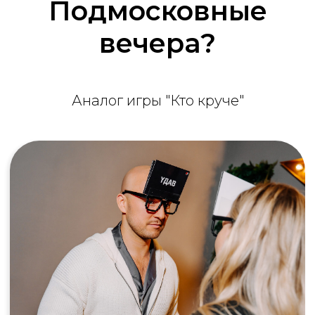
Подмосковные
вечера?
Аналог игры "Кто круче"
Корпоратив
Это не только про официальные речи и
фуршеты. Игра моментально стирает
барьеры между отделами и должностями.
Безумные аргументы, остроумные шутки и
общий смех — вот из чего складываются
настоящие корпоративные легенды