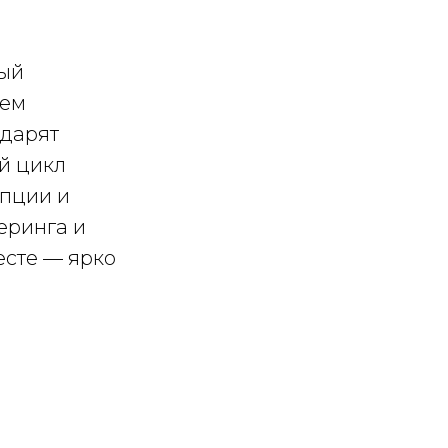
мый
аем
 дарят
й цикл
епции и
еринга и
есте — ярко