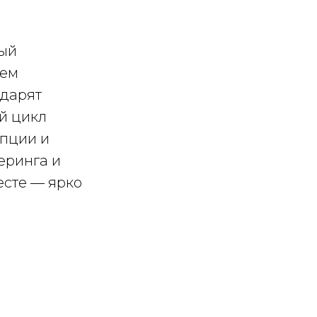
мый
аем
 дарят
й цикл
епции и
еринга и
есте — ярко