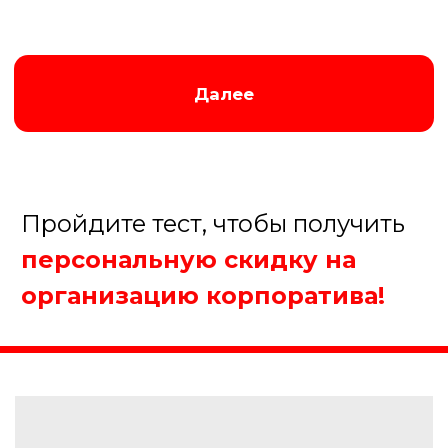
Елена
Менеджер нашей компании
Организуем крутой корпоратив!
5.
Когда планируете
проведение мероприятия?
В течение недели
В течение месяца
В течение полугода
Еще не определились