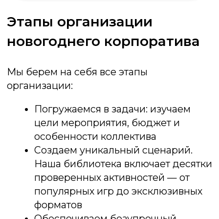
Покер
Перенесем Вас в настоящий Лас-Вегас!
За нашими столами кипят страсти, где
только холодный расчет и воля к победе
приводят к триумфу
Подробнее об игре