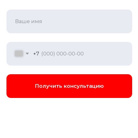
Программа новогоднего
корпоратива
Устали от стандартных застолий? Наша
программа — это гибрид веселья и
мозгового штурма. Ваша команда будет
решать кейсы, участвовать в
импровизационных баттлах и
дегустациях, где ключ к успеху — не
сила, а стратегия, креативность и общая
база знаний. Это лучший способ узнать
сильные стороны коллег, научиться