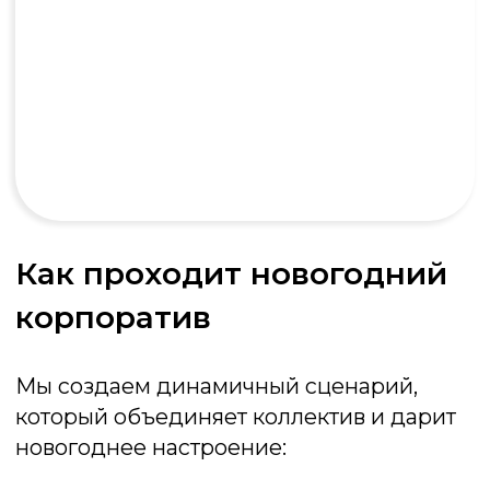
Где провести новогодний
корпоратив
Выберите комфортный вариант для
вашей команды:
Офис компании: превратим
рабочее пространство в
волшебную новогоднюю сказку;
Ресторан или банкетный зал:
классическое решение с
профессиональным
обслуживанием;
Загородный отель или коттедж:
возможность устроить выездной
праздник на несколько дней;
Лофт или антикафе: создадим
атмосферу неформального и