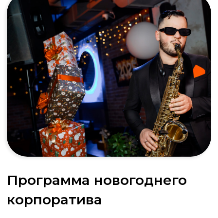
Угадай мелодию
Готовы к музыкальному вызову? Всего
мгновение , чтобы назвать звучащий
трек. Проявите скорость и узнайте, чья
память полна саундтреков
Подробнее об игре