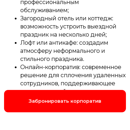
Подробнее об игре
Клуб знатоков
Аналог игры «Что? Где? Когда?» Команда
знатоков против телезрителей:
интеллект, логика и командный дух
решают всё