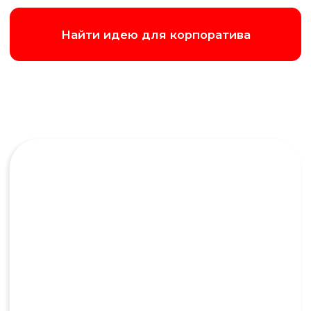
Брейн-ринг
Интеллектуальный поединок на
скорость: кто первым нажмёт кнопку и
даст верный ответ, тот и заберёт победу
Подробнее об игре