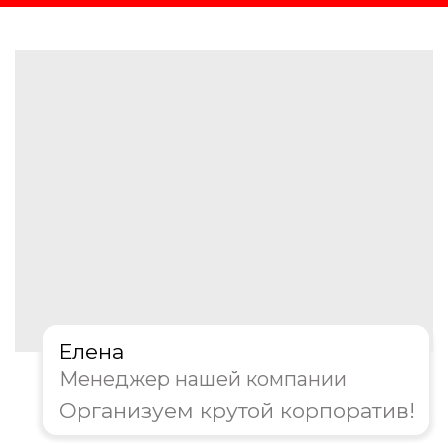
Этапы организации
новогоднего корпоратива
Мы берем на себя все этапы
организации:
Погружаемся в задачи: изучаем
цели мероприятия, бюджет и
особенности коллектива
Создаем уникальный сценарий.
Наша библиотека включает десятки