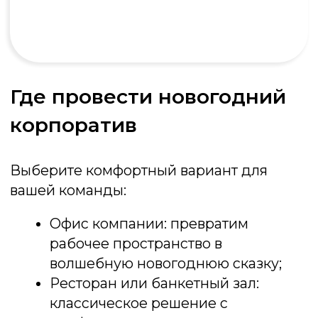
Подмосковные вечера
Веселая викторина, содержащая
задания на скорость, логику, смекалку,
сообразительность, знание фильмов и
музыки