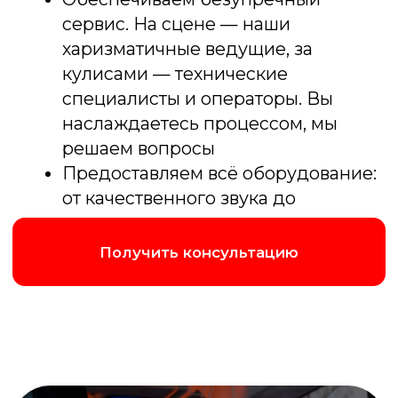
Истинный сомелье
Лотерея вкусов. Угадайте сорт винограда
в слепой дегустации, где главный
джекпот — распознать самый
утонченный букет и вкус
Подробнее об игре