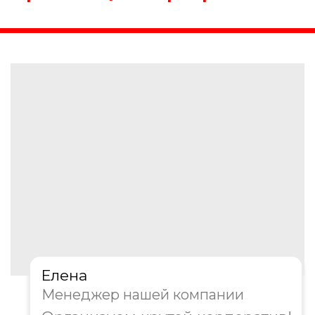
1. Какое мероприятие Вы
планируйте?
Корпоратив в офисе
Выездной корпоратив
Тимбилдинг
Другое
Далее
Пройдите тест, чтобы получить
персональную скидку на
организацию корпоратива!