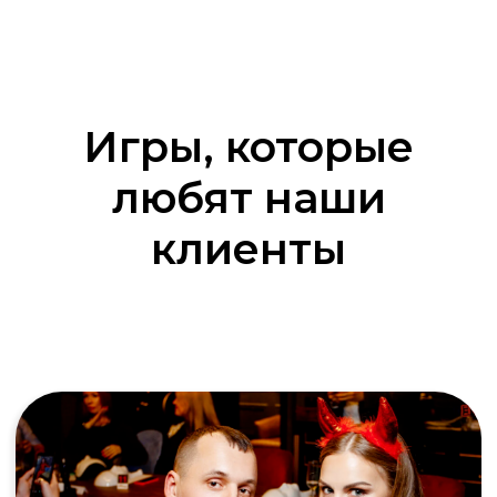
Подробнее об игре
Игры, которые
любят наши
клиенты
100 к 1
Битва предсказаний! Угадайте, что
ответили случайные прохожие на самые
неожиданные вопросы и наберите
максимум очков