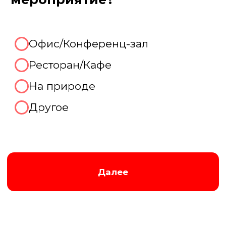
Менеджер нашей компании
Организуем крутой корпоратив!
Отлично, готовы рассказать
про Ваш праздник
прямо
сейчас!
Мы перезвоним Вам по контактному
телефону в удобное для вас время,
которое вы укажете ниже:
В течение 15 минут
В течение часа
После 18.00
Завтра до 12.00