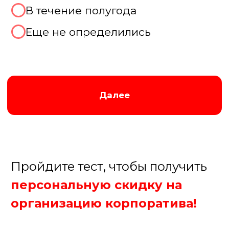
Официальное начало:
торжественная речь руководства и
подведение итогов года;
Новогодняя развлекательная
программа: тематические
командные игры и розыгрыши
призов; Поздравление Деда
Мороза и Снегурочки
Праздничный банкет, танцы и
дискотека. Наш диджей создает
идеальное музыкальное
сопровождение для встречи
Нового года
Заказать корпоратив