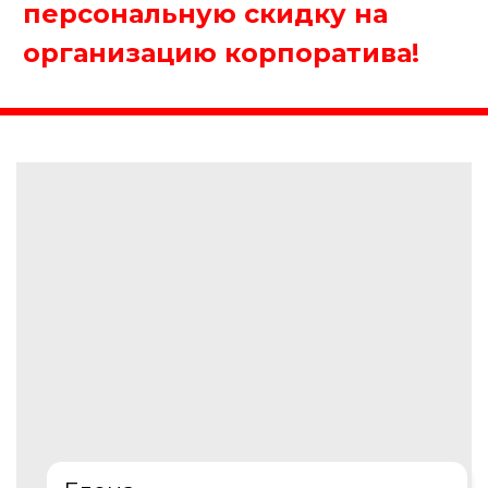
Елена
Менеджер нашей компании
Организуем крутой корпоратив!
4. Где будет проходить
мероприятие?
Офис/Конференц-зал
Ресторан/Кафе
На природе
Другое