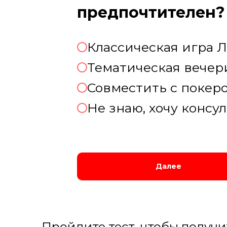
предпочтителен?
Классическая игра Л
Тематическая вечер
Совместить с покеро
Не знаю, хочу консу
Далее
Пройдите тест, чтобы получ