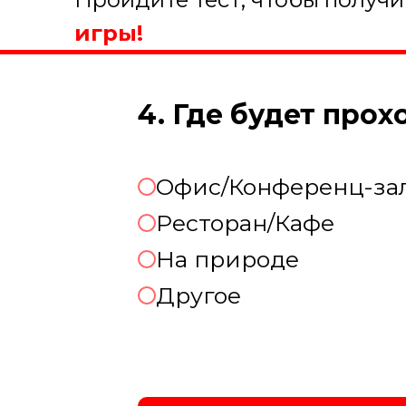
игры!
4. Где будет про
Офис/Конференц-за
Ресторан/Кафе
На природе
Другое