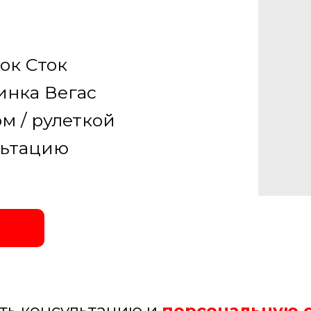
ок Сток
инка Вегас
м / рулеткой
льтацию
ить консультацию и
персональную 