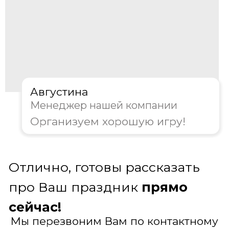
регламент и следит за ставками
номиналов, ювелирно считает банки и
поддерживает непринужденность
беседы между игроками в самом накале
страстей
Получить консультацию