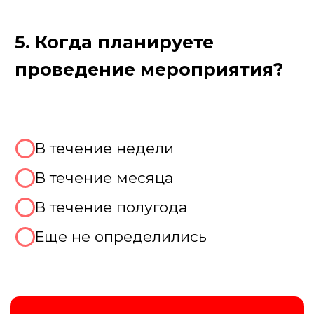
Цель игры Лок Сток
Ведущий задает вопрос, ответом на
который будет число. Игроки
записывают ответы, которые в
дальнейшем не смогут поменять и ставят
номиналы в течении 4 кругов, где
ведущий дает подсказки к вопросам.
Цель игры — победить, дав самый
близкий числовой ответ на вопрос
ведущего или убедить остальные
скинуть свои ответы
Заказать игру