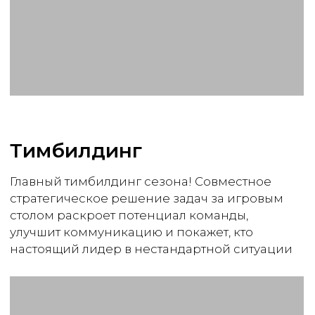
Премиум
от 80 000 ₽
3 часа программы
Игровой стол
Номиналы для стратегии
Игровая валюта
Виртуоз карточных искусств
Поздравление победителей
Брендироание и сюжетная
линия