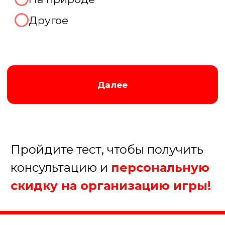
про Ваш праздник
прямо
сейчас!
Мы перезвоним Вам по контактному
телефону в удобное для вас время,
которое вы укажете ниже:
В течение 15 минут
В течение часа
После 18.00
Завтра до 12.00
+7