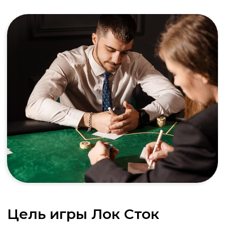
День рождения
Необычный формат для дня рождения!
Умная игра, дружеское соревнование и
море позитива. Создадим незабываемую
атмосферу праздника, где гости станут
героями захватывающей стратегической
партии