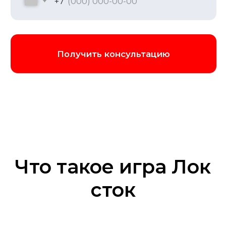
Корпоратив
Сплотите команду в неформальной
обстановке! Организуем корпоратив с
игрой Лок Сток. Яркие эмоции, живое
общение и тактический накал, которые
укрепят командный дух и подарят
Что такое игра Лок
уникальный опыт
сток