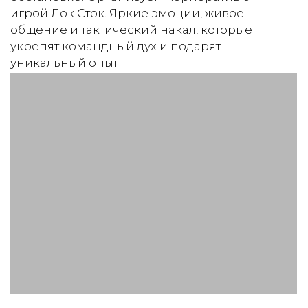
Стандарт
от 30 000 ₽
2 часа программы
Игровое полотно
Номиналы для стратегии
Виртуоз карточных искусств
Игровая валюта
До 10 человек
Заказать