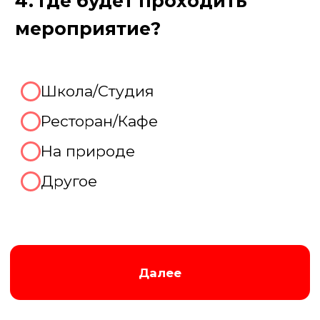
Августина
Менеджер нашей компании
Организуем крутой выпускной!
Отлично, готовы рассказать
про Ваш праздник
прямо
сейчас!
Мы перезвоним Вам по контактному
телефону в удобное для вас время,
которое вы укажете ниже:
В течение 15 минут
В течение часа
После 18.00
Завтра до 12.00