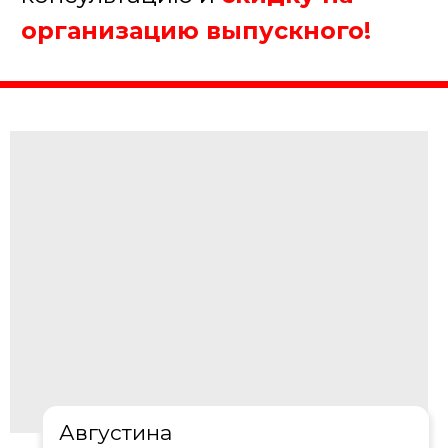
1. Какое мероприятие Вы
планируйте?
Выпускной в школе
Выпускной в ВУЗе
Выпускной в секции
Другое
Далее
Пройдите тест, чтобы получить
консультацию и
скидку на