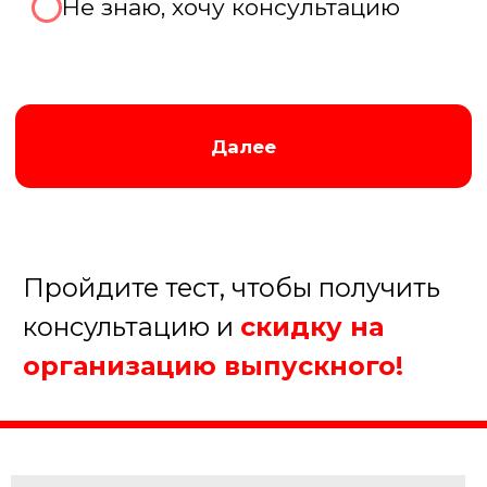
Августина
Менеджер нашей компании
Организуем крутой выпускной!
5.
Когда планируете
проведение мероприятия?
В течение недели
В течение месяца
В течение полугода
Еще не определились