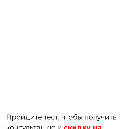
Пройдите тест, чтобы получить
консультацию и
скидку на
организацию выпускного!
Августина
Менеджер нашей компании
Организуем крутой выпускной!