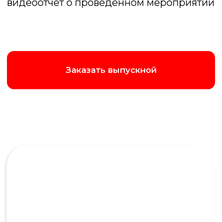
Лок сток
Игра случая и азарта, только вместо карт
- вопросы. Чтобы победить нужно дать
самый близкий числовой ответ
Подробнее об игре