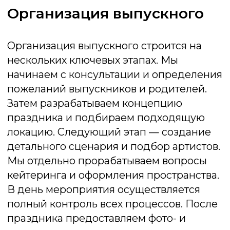
Угадай мелодию
Готовы к музыкальному вызову? Всего
мгновение , чтобы назвать звучащий
трек. Проявите скорость и узнайте, чья
память полна саундтреков
Подробнее об игре