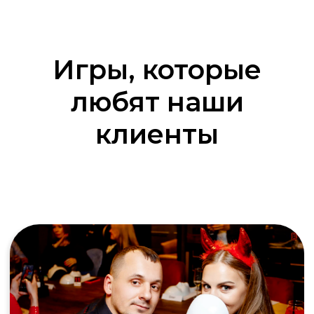
Игры, которые
любят наши
клиенты
Клуб знатоков
Аналог игры «Что? Где? Когда?» Команда
знатоков против телезрителей:
интеллект, логика и командный дух
решают всё
Подробнее об игре