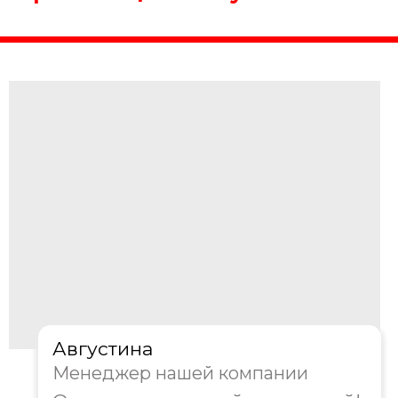
Организация выпускного
Организация выпускного строится на
нескольких ключевых этапах. Мы
начинаем с консультации и определения
пожеланий выпускников и родителей.
Затем разрабатываем концепцию
праздника и подбираем подходящую
локацию. Следующий этап — создание
детального сценария и подбор артистов.
Мы отдельно прорабатываем вопросы
кейтеринга и оформления пространства.