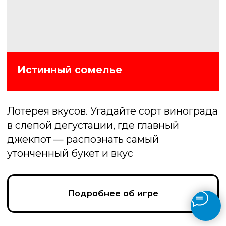
Музлото
В игре участники слушают отрывки
песен и угадывают их. Выигрывает тот,
который верно определит наибольшее
число композиций