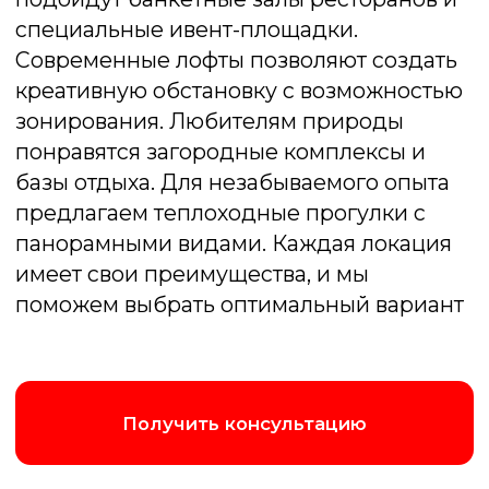
Покер
Перенесем Вас в настоящий Лас-Вегас!
За нашими столами кипят страсти, где
только холодный расчет и воля к победе
приводят к триумфу
Подробнее об игре