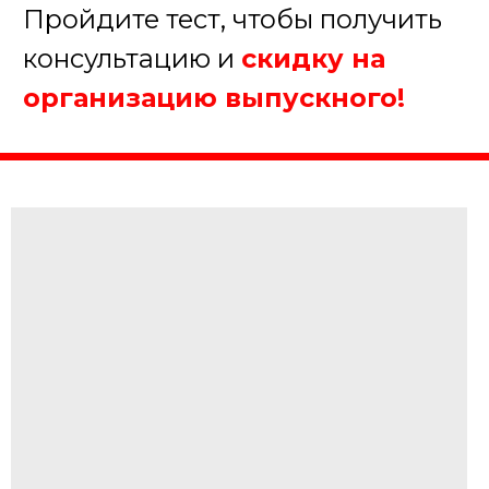
Августина
Менеджер нашей компании
Организуем крутой выпускной!
4. Где будет проходить
мероприятие?
Школа/Студия
Ресторан/Кафе
На природе
Другое