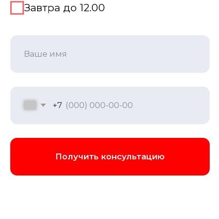
Программа выпускного
Наша программа выпускного включает
торжественную церемонию, затем
следует развлекательная часть с
выступлениями артистов,
интерактивными шоу и танцевальными
номерами. Мы организуем тематические
фотозоны для создания памятных
снимков. Для активного отдыха
предусмотрены командные игры и
конкурсы. Вечер завершается банкетом
и дискотекой с профессиональным
диджеем. Все элементы программы
адаптируются под возраст выпускников
и пожелания заказчика