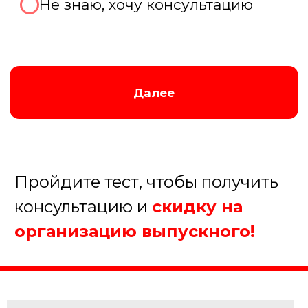
Августина
Менеджер нашей компании
Организуем крутой выпускной!
5.
Когда планируете
проведение мероприятия?
В течение недели
В течение месяца
В течение полугода
Еще не определились