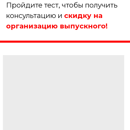
Августина
Менеджер нашей компании
Организуем крутой выпускной!
4. Где будет проходить
мероприятие?
Школа/Студия
Ресторан/Кафе
На природе
Другое