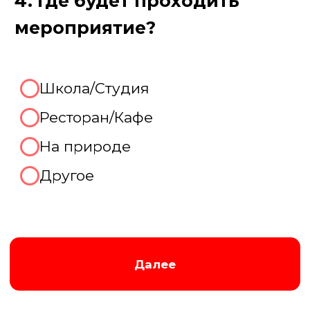
Августина
Менеджер нашей компании
Организуем крутой выпускной!
Отлично, готовы рассказать
про Ваш праздник
прямо
сейчас!
Мы перезвоним Вам по контактному
телефону в удобное для вас время,
которое вы укажете ниже:
В течение 15 минут
В течение часа
После 18.00
Завтра до 12.00