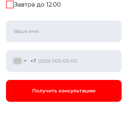
Программа выпускного
Наша программа выпускного включает
торжественную церемонию, затем
следует развлекательная часть с
выступлениями артистов,
интерактивными шоу и танцевальными
номерами. Мы организуем тематические
фотозоны для создания памятных
снимков. Для активного отдыха
предусмотрены командные игры и
конкурсы. Вечер завершается банкетом
и дискотекой с профессиональным
диджеем. Все элементы программы
адаптируются под возраст выпускников
и пожелания заказчика