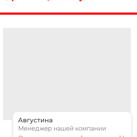
Организация выпускного
Организация выпускного строится на
нескольких ключевых этапах. Мы
начинаем с консультации и определения
пожеланий выпускников и родителей.
Затем разрабатываем концепцию
праздника и подбираем подходящую
локацию. Следующий этап — создание
детального сценария и подбор артистов.
Мы отдельно прорабатываем вопросы
кейтеринга и оформления пространства.