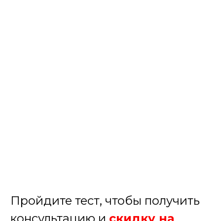
Пройдите тест, чтобы получить
консультацию и
скидку на
организацию выпускного!
Августина
Менеджер нашей компании
Организуем крутой выпускной!