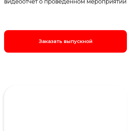
Лок сток
Игра случая и азарта, только вместо карт
- вопросы. Чтобы победить нужно дать
самый близкий числовой ответ
Подробнее об игре