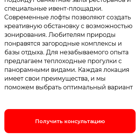
Покер
Перенесем Вас в настоящий Лас-Вегас!
За нашими столами кипят страсти, где
только холодный расчет и воля к победе
приводят к триумфу
Подробнее об игре