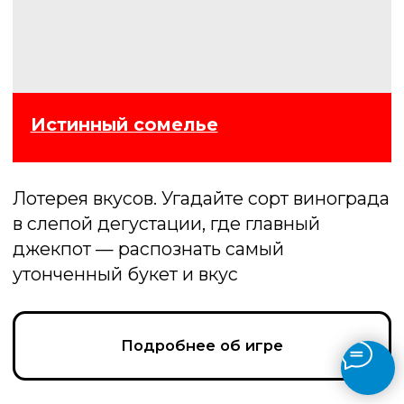
Музлото
В игре участники слушают отрывки
песен и угадывают их. Выигрывает тот,
который верно определит наибольшее
число композиций