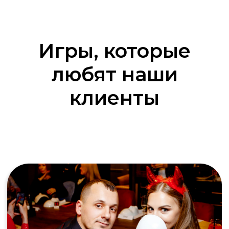
Игры, которые
любят наши
клиенты
Клуб знатоков
Аналог игры «Что? Где? Когда?» Команда
знатоков против телезрителей:
интеллект, логика и командный дух
решают всё
Подробнее об игре