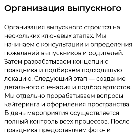
Угадай мелодию
Готовы к музыкальному вызову? Всего
мгновение , чтобы назвать звучащий
трек. Проявите скорость и узнайте, чья
память полна саундтреков
Подробнее об игре