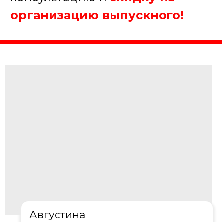
1. Какое мероприятие Вы
планируйте?
Выпускной в школе
Выпускной в ВУЗе
Выпускной в секции
Другое
Далее
Пройдите тест, чтобы получить
консультацию и
скидку на