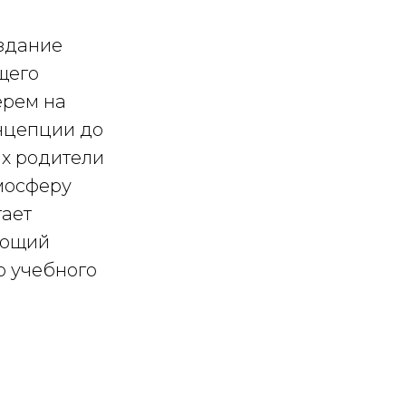
оздание
щего
ерем на
онцепции до
их родители
тмосферу
гает
ающий
о учебного