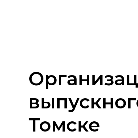
Организа
выпускног
Томске